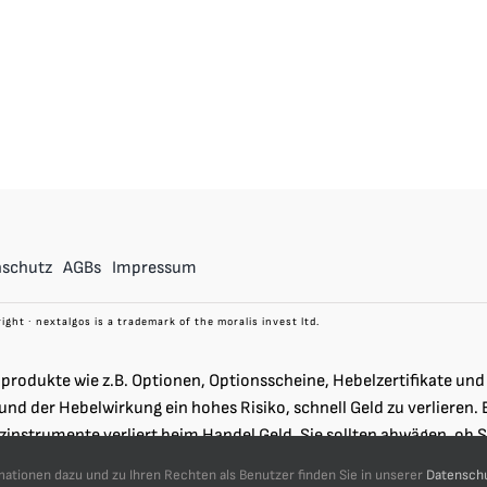
nschutz
AGBs
Impressum
ight ∙ nextalgos is a trademark of the moralis invest ltd.
produkte wie z.B. Optionen, Optionsscheine, Hebelzertifikate u
und der Hebelwirkung ein hohes Risiko, schnell Geld zu verlieren.
zinstrumente verliert beim Handel Geld. Sie sollten abwägen, ob 
ehen und ob Sie es sich leisten können, das hohe Risiko einzugehen
tionen dazu und zu Ihren Rechten als Benutzer finden Sie in unserer
Datenschu